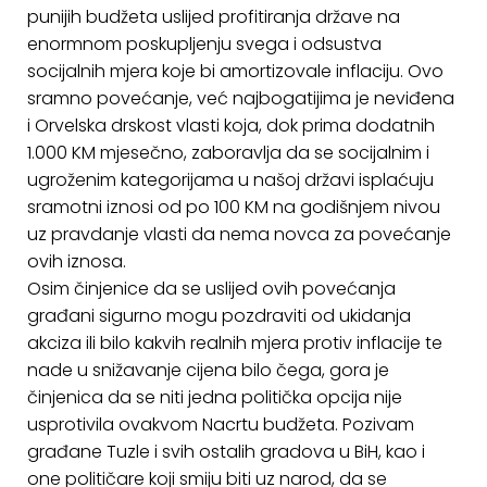
punijih budžeta uslijed profitiranja države na
enormnom poskupljenju svega i odsustva
socijalnih mjera koje bi amortizovale inflaciju. Ovo
sramno povećanje, već najbogatijima je neviđena
i Orvelska drskost vlasti koja, dok prima dodatnih
1.000 KM mjesečno, zaboravlja da se socijalnim i
ugroženim kategorijama u našoj državi isplaćuju
sramotni iznosi od po 100 KM na godišnjem nivou
uz pravdanje vlasti da nema novca za povećanje
ovih iznosa.
Osim činjenice da se uslijed ovih povećanja
građani sigurno mogu pozdraviti od ukidanja
akciza ili bilo kakvih realnih mjera protiv inflacije te
nade u snižavanje cijena bilo čega, gora je
činjenica da se niti jedna politička opcija nije
usprotivila ovakvom Nacrtu budžeta. Pozivam
građane Tuzle i svih ostalih gradova u BiH, kao i
one političare koji smiju biti uz narod, da se