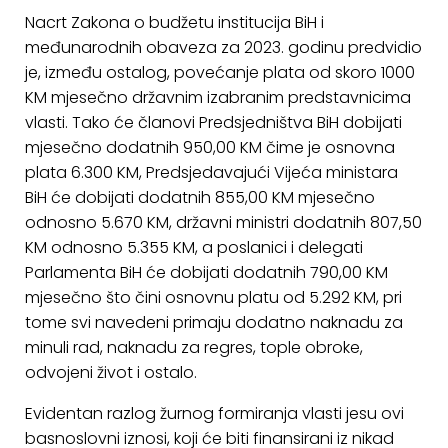
Nacrt Zakona o budžetu institucija BiH i
međunarodnih obaveza za 2023. godinu predvidio
je, između ostalog, povećanje plata od skoro 1000
KM mjesečno državnim izabranim predstavnicima
vlasti. Tako će članovi Predsjedništva BiH dobijati
mjesečno dodatnih 950,00 KM čime je osnovna
plata 6.300 KM, Predsjedavajući Vijeća ministara
BiH će dobijati dodatnih 855,00 KM mjesečno
odnosno 5.670 KM, državni ministri dodatnih 807,50
KM odnosno 5.355 KM, a poslanici i delegati
Parlamenta BiH će dobijati dodatnih 790,00 KM
mjesečno što čini osnovnu platu od 5.292 KM, pri
tome svi navedeni primaju dodatno naknadu za
minuli rad, naknadu za regres, tople obroke,
odvojeni život i ostalo.
Evidentan razlog žurnog formiranja vlasti jesu ovi
basnoslovni iznosi, koji će biti finansirani iz nikad