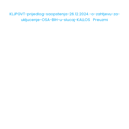
KLJPGVT-prijedlog-saopstenja-26.12.2024.-o-zahtjevu-za-
ukljucenje-OSA-BIH-u-slucaj-KALLOS
Preuzmi